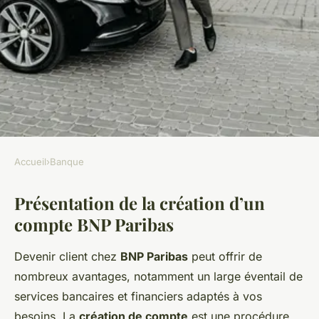
Accueil
›
Banque
BANQUE
Présentation de la création d’un
Création d'un compte BNP
compte BNP Paribas
Paribas: Processus et
conditions
Devenir client chez
BNP Paribas
peut offrir de
nombreux avantages, notamment un large éventail de
Luna
•
15 mars 2025
•
6 min de lecture
services bancaires et financiers adaptés à vos
besoins. La
création de compte
est une procédure