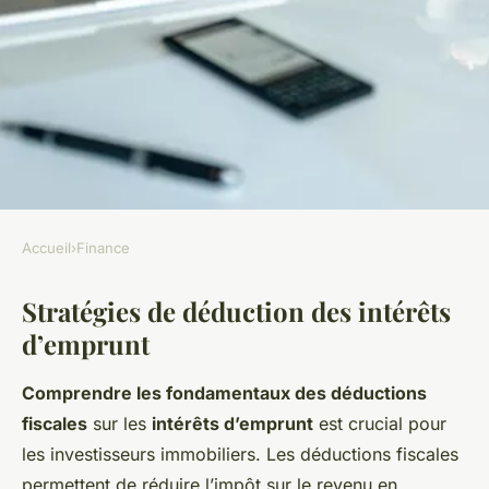
Accueil
›
Finance
FINANCE
Stratégies de déduction des intérêts
Maximisez vos économies :
d’emprunt
Stratégies astucieuses pour
déduire les intérêts d"emprunt
Comprendre les fondamentaux des déductions
sur vos investissements
fiscales
sur les
intérêts d’emprunt
est crucial pour
locatifs
les investisseurs immobiliers. Les déductions fiscales
permettent de réduire l’impôt sur le revenu en