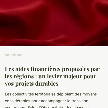
Accueil
›
Actu
ACTU
Les aides financières proposées par
Bénéficier des aides et bonus
les régions : un levier majeur pour
régionaux en construction
vos projets durables
durable
Les collectivités territoriales déploient des moyens
Luna
•
30 octobre 2025
•
5 min de lecture
considérables pour accompagner la transition
écologique. Selon l'Observatoire des finances