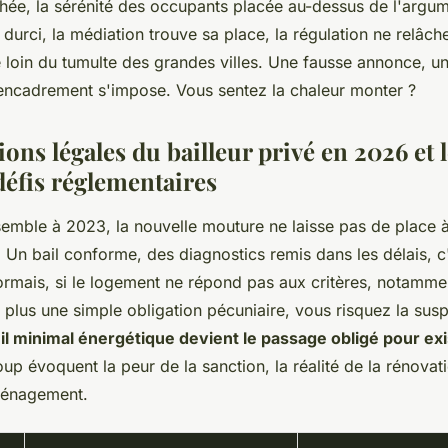
chée, la sérénité des occupants placée au-dessus de l'argum
t durci, la médiation trouve sa place, la régulation ne relâch
 loin du tumulte des grandes villes. Une fausse annonce, u
l'encadrement s'impose. Vous sentez la chaleur monter ?
ions légales du bailleur privé en 2026 et 
éfis réglementaires
ssemble à 2023, la nouvelle mouture ne laisse pas de place 
 Un bail conforme, des diagnostics remis dans les délais, c
ormais, si le logement ne répond pas aux critères, notamme
t plus une simple obligation pécuniaire, vous risquez la sus
il minimal énergétique devient le passage obligé pour exi
up évoquent la peur de la sanction, la réalité de la rénova
ménagement.