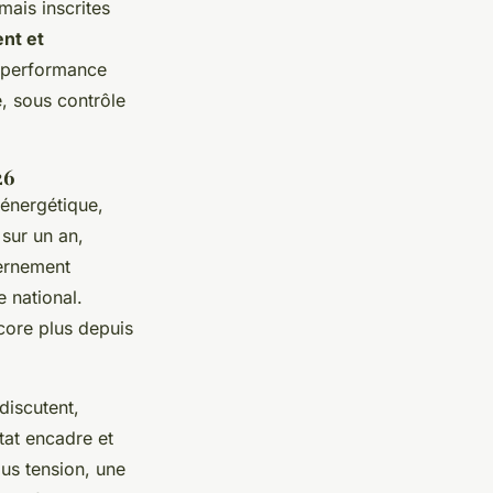
ais inscrites
ent et
a performance
e, sous contrôle
26
 énergétique,
 sur un an,
vernement
e national.
ncore plus depuis
discutent,
État encadre et
us tension, une