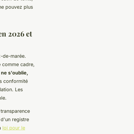
s ne pouvez plus
en 2026 et
az-de-marée.
ose comme cadre,
ne s'oublie,
s conformité
ation. Les
le.
 transparence
 d'un registre
La
loi pour le