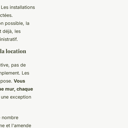
Les installations
ectées.
ion possible
, la
déjà, les
istratif.
la location
tive, pas de
implement. Les
impose.
Vous
que mur, chaque
s une exception
le nombre
rme et l'amende