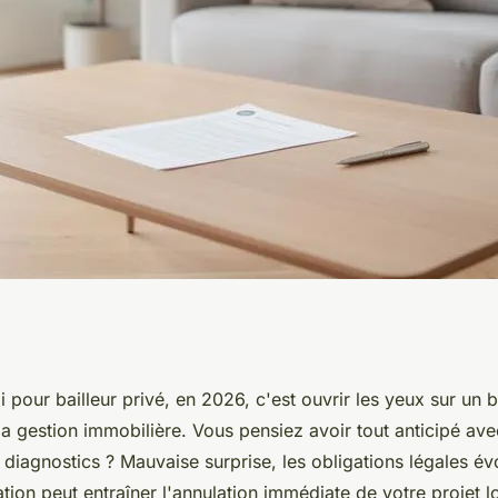
vé : les obligations
oi pour bailleur privé, en 2026, c'est ouvrir les yeux sur un
la gestion immobilière. Vous pensiez avoir tout anticipé avec
 diagnostics ? Mauvaise surprise, les obligations légales évo
tion peut entraîner l'annulation immédiate de votre projet lo