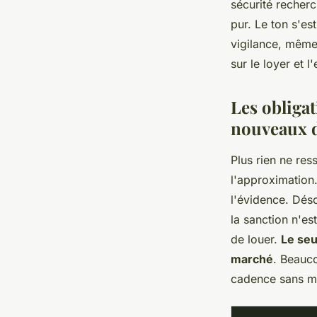
sécurité recher
pur. Le ton s'es
vigilance, même
sur le loyer et 
Les obligat
nouveaux d
Plus rien ne re
l'approximation.
l'évidence. Dés
la sanction n'es
de louer.
Le seu
marché
. Beauco
cadence sans 