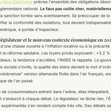
ia Hexa Patrimoine
précise l'ensemble des obligations désorm
églementaire national.
Le faux pas coûte cher, matériellem
 la sanction tombe sans avertissement. Se préoccuper de l
ifier la conformité des isolations, tout devient indispensabl
umérique, à portée d'inspecteur.
 législateur et le nouveau contexte économique en 20
 d'une chasse ouverte à l'inflation locative ou à la précarité
t la réforme salutaire. Les loyers privés explosent : +3,2 %
rdeaux, la tendance s'accélère, l'INSEE le rappelle. Le gou
ce sociale s'invite, la qualité des biens devient le mot d'ordr
reisbremse" version allemande flotte dans l'air français, e
ique de l'an passé.
 de consommateurs entrent dans l'arène, elles interpellent, 
jet s'endurcit à chaque débat.
Le législateur ne lâche rien, l'
s expérimentés s'en rendent compte très vite.
Des débats so