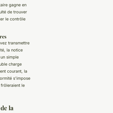
taire gagne en
ulté de trouver
er le contrôle
res
evez transmettre
té, la notice
: un simple
ouble charge
ent courant, la
formité s'impose
frôleraient le
 de la