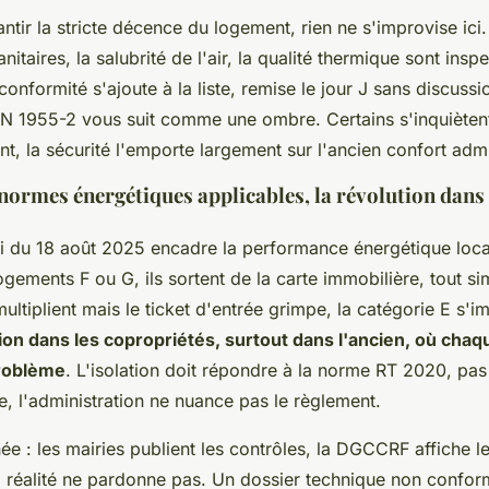
tir la stricte décence du logement, rien ne s'improvise ici. 
nitaires, la salubrité de l'air, la qualité thermique sont insp
 conformité s'ajoute à la liste, remise le jour J sans discuss
1955-2 vous suit comme une ombre. Certains s'inquiètent 
nt, la sécurité l'emporte largement sur l'ancien confort admin
normes énergétiques applicables, la révolution dans 
oi du 18 août 2025 encadre la performance énergétique loca
ogements F ou G, ils sortent de la carte immobilière, tout s
ultiplient mais le ticket d'entrée grimpe, la catégorie E s'
ion dans les copropriétés, surtout dans l'ancien, où cha
roblème
. L'isolation doit répondre à la norme RT 2020, pa
, l'administration ne nuance pas le règlement.
ée : les mairies publient les contrôles, la DGCCRF affiche 
la réalité ne pardonne pas. Un dossier technique non confo