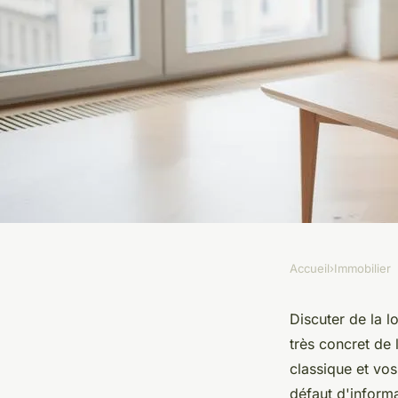
Accueil
›
Immobilier
IMMOBILIER
Loi pour bailleur pri
Discuter de la l
très concret de 
à connaître en 2026
classique et vos
défaut d'informa