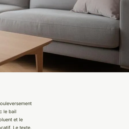
 bouleversement
 le bail
luent et le
catif. Le texte,