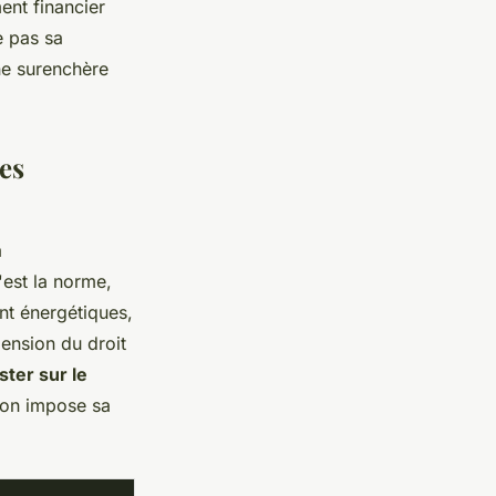
ent financier
e pas sa
ne surenchère
les
à
'est la norme,
nt énergétiques,
pension du droit
ster sur le
tion impose sa