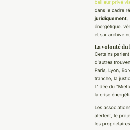
bailleur privé v
dans le cadre r
juridiquement
,
énergétique, vér
et sur archive n
La volonté du
Certains parlent
d'autres trouven
Paris, Lyon, Bo
tranche, la justi
L'idée du "Mietp
la crise énergét
Les associations
alertent, le pro
les propriétaire