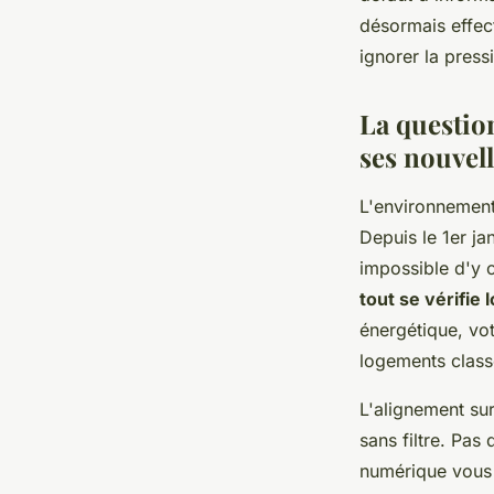
désormais effect
Luna
•
17 février 2026
•
9 min de lecture
ignorer la press
La question
ses nouvel
L'environnement 
Depuis le 1er j
impossible d'y 
tout se vérifie
énergétique, vot
logements class
L'alignement su
sans filtre
. Pas 
numérique vous 