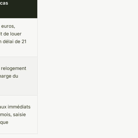
 cas
 euros,
t de louer
 délai de 21
, relogement
charge du
vaux immédiats
mois, saisie
ique